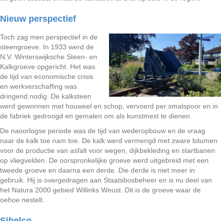
Nieuw perspectief
Toch zag men perspectief in de
steengroeve. In 1933 werd de
N.V. Winterswijksche Steen- en
Kalkgroeve opgericht. Het was
de tijd van economische crisis
en werkverschaffing was
dringend nodig. De kalksteen
werd gewonnen met houweel en schop, vervoerd per smalspoor en in
de fabriek gedroogd en gemalen om als kunstmest te dienen.
De naoorlogse periode was de tijd van wederopbouw en de vraag
naar de kalk toe nam toe. De kalk werd vermengd met zware bitumen
voor de productie van asfalt voor wegen, dijkbekleding en startbanen
op vliegvelden. De oorspronkelijke groeve werd uitgebreid met een
tweede groeve en daarna een derde. Die derde is niet meer in
gebruik. Hij is overgedragen aan Staatsbosbeheer en is nu deel van
het Natura 2000 gebied Willinks Weust. Dit is de groeve waar de
oehoe nestelt.
Sibelco