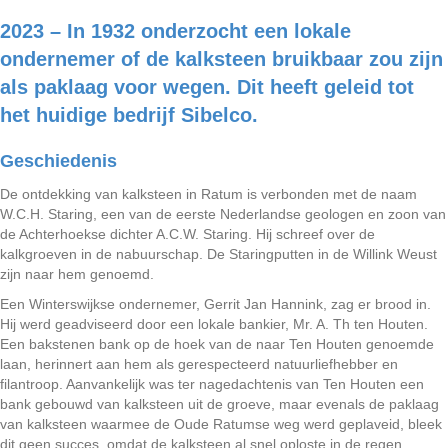
2023 – In 1932 onderzocht een lokale
ondernemer of de kalksteen bruikbaar zou zijn
als paklaag voor wegen. Dit heeft geleid tot
het huidige bedrijf Sibelco.
Geschiedenis
De ontdekking van kalksteen in Ratum is verbonden met de naam
W.C.H. Staring, een van de eerste Nederlandse geologen en zoon van
de Achterhoekse dichter A.C.W. Staring. Hij schreef over de
kalkgroeven in de nabuurschap. De Staringputten in de Willink Weust
zijn naar hem genoemd.
Een Winterswijkse ondernemer, Gerrit Jan Hannink, zag er brood in.
Hij werd geadviseerd door een lokale bankier, Mr. A. Th ten Houten.
Een bakstenen bank op de hoek van de naar Ten Houten genoemde
laan, herinnert aan hem als gerespecteerd natuurliefhebber en
filantroop. Aanvankelijk was ter nagedachtenis van Ten Houten een
bank gebouwd van kalksteen uit de groeve, maar evenals de paklaag
van kalksteen waarmee de Oude Ratumse weg werd geplaveid, bleek
dit geen succes, omdat de kalksteen al snel oploste in de regen.