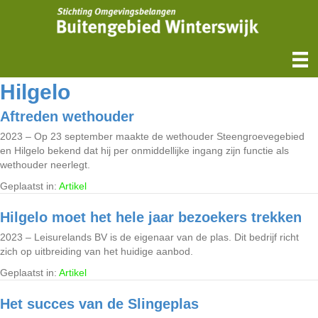
Hilgelo
Aftreden wethouder
2023 – Op 23 september maakte de wethouder Steengroevegebied
en Hilgelo bekend dat hij per onmiddellijke ingang zijn functie als
wethouder neerlegt.
Geplaatst in:
Artikel
Hilgelo moet het hele jaar bezoekers trekken
2023 – Leisurelands BV is de eigenaar van de plas. Dit bedrijf richt
zich op uitbreiding van het huidige aanbod.
Geplaatst in:
Artikel
Het succes van de Slingeplas