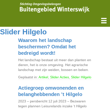
Slider Hilgelo
Waarom het landschap
beschermen? Omdat het
bedreigd wordt!
Het landschap bestaat uit meer dan planten en
dieren, het is onze omgeving. Het agrarische
landschap met zijn weiden, bossen en beken.
Geplaatst in:
Artikel
,
Slider Acties
,
Slider Hilgelo
Actiegroep omwonenden en
belanghebbenden ’t Hilgelo
2023 – persbericht 12 juli 2023 – Bezwaren
tegen plannen Leisurelands inzake ‘t Hilgelo