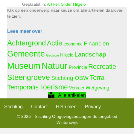
Geplaatst in:
Artikel
,
Slider Hilgelo
Klik op een onderwerp naar keuze om alle artikelen daarover
te zien.
Lees meer over
Achtergrond
Actie
Financiën
economie
Gemeente
Landschap
Hilgelo
Geologie
Natuur
Museum
Recreatie
Provincie
Steengroeve
Terra
Stichting OBW
Temporalis
Toerisme
Wetgeving
Verkeer
Alle artikelen
Stichting
Contact
Help mee
Privacy
© 2026 - Stichting Omgevingsbelangen Buitengebied
Winterswijk