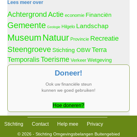
Lees meer over
Achtergrond
Actie
Financiën
economie
Gemeente
Landschap
Hilgelo
Geologie
Natuur
Museum
Recreatie
Provincie
Steengroeve
Terra
Stichting OBW
Temporalis
Toerisme
Wetgeving
Verkeer
Doneer!
Ook uw financiële steun
kunnen we goed gebruiken!
Hoe doneren?
Stichting
Contact
Help mee
Privacy
© 2026 - Stichting Omgevingsbelangen Buitengebied