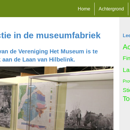
Home
Achtergrond
ctie in de museumfabriek
Le
Ac
 van de Vereniging Het Museum is te
Fi
 aan de Laan van Hilbelink.
La
Pro
St
To