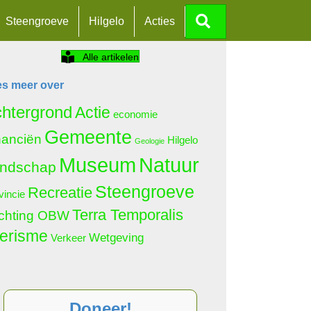
Zoeken
Steengroeve
Hilgelo
Acties
Alle artikelen
es meer over
htergrond
Actie
economie
Gemeente
nanciën
Hilgelo
Geologie
Natuur
Museum
ndschap
Steengroeve
Recreatie
vincie
Terra Temporalis
ichting OBW
erisme
Wetgeving
Verkeer
Doneer!