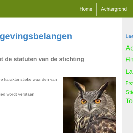
Home
Achtergrond
mgevingsbelangen
Le
Ac
t de statuten van de stichting
Fi
k
La
de karakteristieke waarden van
Pro
St
ied wordt verstaan:
To