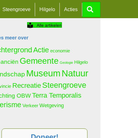
Zoeken
Steengroeve
Hilgelo
Acties
Alle artikelen
es meer over
htergrond
Actie
economie
Gemeente
nanciën
Hilgelo
Geologie
Natuur
Museum
ndschap
Steengroeve
Recreatie
vincie
Terra Temporalis
ichting OBW
erisme
Wetgeving
Verkeer
Doneer!