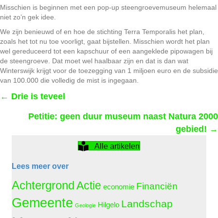
Misschien is beginnen met een pop-up steengroevemuseum helemaal
niet zo’n gek idee.
We zijn benieuwd of en hoe de stichting Terra Temporalis het plan,
zoals het tot nu toe voorligt, gaat bijstellen. Misschien wordt het plan
wel gereduceerd tot een kapschuur of een aangeklede pipowagen bij
de steengroeve. Dat moet wel haalbaar zijn en dat is dan wat
Winterswijk krijgt voor de toezegging van 1 miljoen euro en de subsidie
van 100.000 die volledig de mist is ingegaan.
Posts
← Drie is teveel
Petitie: geen duur museum naast Natura 2000
navigation
gebied! →
Alle artikelen
Lees meer over
Achtergrond
Actie
Financiën
economie
Gemeente
Landschap
Hilgelo
Geologie