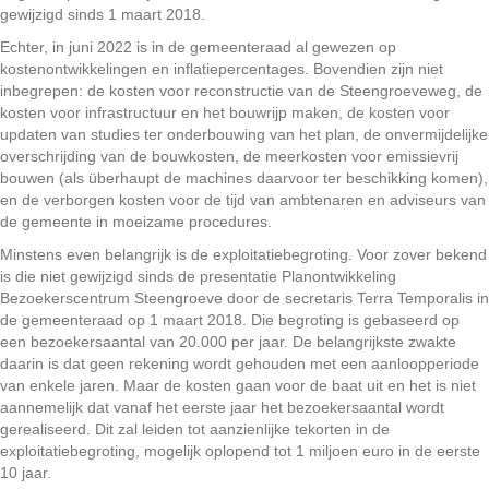
gewijzigd sinds 1 maart 2018.
Echter, in juni 2022 is in de gemeenteraad al gewezen op
kostenontwikkelingen en inflatiepercentages. Bovendien zijn niet
inbegrepen: de kosten voor reconstructie van de Steengroeveweg, de
kosten voor infrastructuur en het bouwrijp maken, de kosten voor
updaten van studies ter onderbouwing van het plan, de onvermijdelijke
overschrijding van de bouwkosten, de meerkosten voor emissievrij
bouwen (als überhaupt de machines daarvoor ter beschikking komen),
en de verborgen kosten voor de tijd van ambtenaren en adviseurs van
de gemeente in moeizame procedures.
Minstens even belangrijk is de exploitatiebegroting. Voor zover bekend
is die niet gewijzigd sinds de presentatie Planontwikkeling
Bezoekerscentrum Steengroeve door de secretaris Terra Temporalis in
de gemeenteraad op 1 maart 2018. Die begroting is gebaseerd op
een bezoekersaantal van 20.000 per jaar. De belangrijkste zwakte
daarin is dat geen rekening wordt gehouden met een aanloopperiode
van enkele jaren. Maar de kosten gaan voor de baat uit en het is niet
aannemelijk dat vanaf het eerste jaar het bezoekersaantal wordt
gerealiseerd. Dit zal leiden tot aanzienlijke tekorten in de
exploitatiebegroting, mogelijk oplopend tot 1 miljoen euro in de eerste
10 jaar.