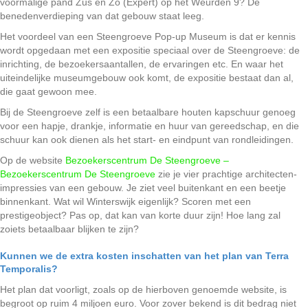
voormalige pand Zus en Zo (Expert) op het Weurden 9? De
benedenverdieping van dat gebouw staat leeg.
Het voordeel van een Steengroeve Pop-up Museum is dat er kennis
wordt opgedaan met een expositie speciaal over de Steengroeve: de
inrichting, de bezoekersaantallen, de ervaringen etc. En waar het
uiteindelijke museumgebouw ook komt, de expositie bestaat dan al,
die gaat gewoon mee.
Bij de Steengroeve zelf is een betaalbare houten kapschuur genoeg
voor een hapje, drankje, informatie en huur van gereedschap, en die
schuur kan ook dienen als het start- en eindpunt van rondleidingen.
Op de website
Bezoekerscentrum De Steengroeve –
Bezoekerscentrum De Steengroeve
zie je vier prachtige architecten-
impressies van een gebouw. Je ziet veel buitenkant en een beetje
binnenkant. Wat wil Winterswijk eigenlijk? Scoren met een
prestigeobject? Pas op, dat kan van korte duur zijn! Hoe lang zal
zoiets betaalbaar blijken te zijn?
Kunnen we de extra kosten inschatten van het plan van Terra
Temporalis?
Het plan dat voorligt, zoals op de hierboven genoemde website, is
begroot op ruim 4 miljoen euro. Voor zover bekend is dit bedrag niet