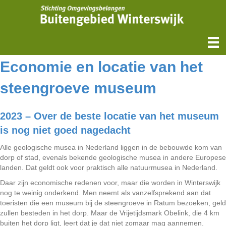
Economie en locatie van het
steengroeve museum
2023 – Over de beste locatie van het museum
is nog niet goed nagedacht
Alle geologische musea in Nederland liggen in de bebouwde kom van
dorp of stad, evenals bekende geologische musea in andere Europese
landen. Dat geldt ook voor praktisch alle natuurmusea in Nederland.
Daar zijn economische redenen voor, maar die worden in Winterswijk
nog te weinig onderkend. Men neemt als vanzelfsprekend aan dat
toeristen die een museum bij de steengroeve in Ratum bezoeken, geld
zullen besteden in het dorp. Maar de Vrijetijdsmark Obelink, die 4 km
buiten het dorp ligt, leert dat je dat niet zomaar mag aannemen.