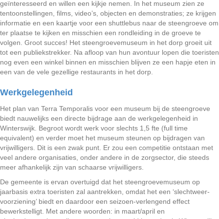
geïnteresseerd en willen een kijkje nemen. In het museum zien ze
tentoonstellingen, films, video’s, objecten en demonstraties; ze krijgen
informatie en een kaartje voor een shuttlebus naar de steengroeve om
ter plaatse te kijken en misschien een rondleiding in de groeve te
volgen. Groot succes! Het steengroevemuseum in het dorp groeit uit
tot een publiekstrekker. Na afloop van hun avontuur lopen die toeristen
nog even een winkel binnen en misschien blijven ze een hapje eten in
een van de vele gezellige restaurants in het dorp.
Werkgelegenheid
Het plan van Terra Temporalis voor een museum bij de steengroeve
biedt nauwelijks een directe bijdrage aan de werkgelegenheid in
Winterswijk. Begroot wordt werk voor slechts 1,5 fte (full time
equivalent) en verder moet het museum steunen op bijdragen van
vrijwilligers. Dit is een zwak punt. Er zou een competitie ontstaan met
veel andere organisaties, onder andere in de zorgsector, die steeds
meer afhankelijk zijn van schaarse vrijwilligers.
De gemeente is ervan overtuigd dat het steengroevemuseum op
jaarbasis extra toeristen zal aantrekken, omdat het een ‘slechtweer-
voorziening’ biedt en daardoor een seizoen-verlengend effect
bewerkstelligt. Met andere woorden: in maart/april en