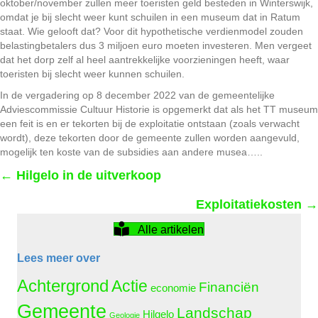
oktober/november zullen meer toeristen geld besteden in Winterswijk,
omdat je bij slecht weer kunt schuilen in een museum dat in Ratum
staat. Wie gelooft dat? Voor dit hypothetische verdienmodel zouden
belastingbetalers dus 3 miljoen euro moeten investeren. Men vergeet
dat het dorp zelf al heel aantrekkelijke voorzieningen heeft, waar
toeristen bij slecht weer kunnen schuilen.
In de vergadering op 8 december 2022 van de gemeentelijke
Adviescommissie Cultuur Historie is opgemerkt dat als het TT museum
een feit is en er tekorten bij de exploitatie ontstaan (zoals verwacht
wordt), deze tekorten door de gemeente zullen worden aangevuld,
mogelijk ten koste van de subsidies aan andere musea…..
Posts
← Hilgelo in de uitverkoop
Exploitatiekosten →
navigation
Alle artikelen
Lees meer over
Achtergrond
Actie
Financiën
economie
Gemeente
Landschap
Hilgelo
Geologie