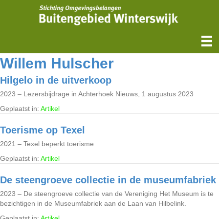
Willem Hulscher
Hilgelo in de uitverkoop
2023 – Lezersbijdrage in Achterhoek Nieuws, 1 augustus 2023
Geplaatst in:
Artikel
Toerisme op Texel
2021 – Texel beperkt toerisme
Geplaatst in:
Artikel
De steengroeve collectie in de museumfabriek
2023 – De steengroeve collectie van de Vereniging Het Museum is te
bezichtigen in de Museumfabriek aan de Laan van Hilbelink.
Geplaatst in:
Artikel